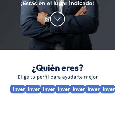
¡Estás en el lugar indicado!
¿Quién eres?
Elige tu perfil para ayudarte mejor
Inversionistas
Inversionistas
Inversionistas
Inversionistas
Inversionistas
Inversionis
Inver