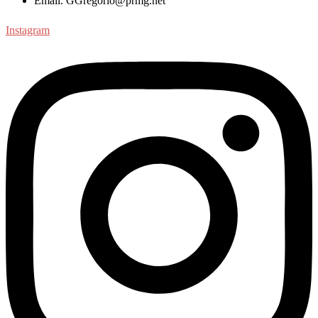
Email. GGregorio@prmg.net
Instagram